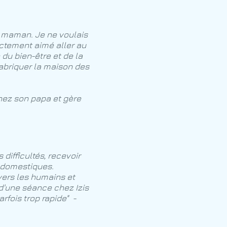
a maman. Je ne voulais
ctement aimé aller au
 du bien-être et de la
abriquer la maison des
chez son papa et gère
 difficultés, recevoir
x domestiques.
nvers les humains et
d'une séance chez Izis
rfois trop rapide" -