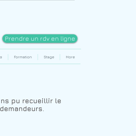
Prendre un rdv en ligne
s
Formation
Stage
More
s pu recueillir le
s demandeurs.