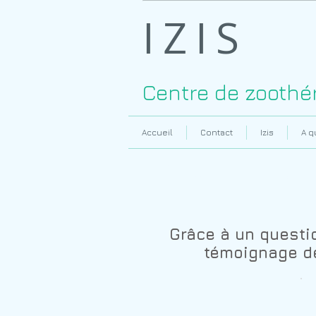
IZIS
Centre de zoothé
Accueil
Contact
Izis
A q
Témoignages
Grâce à un questi
témoignage de