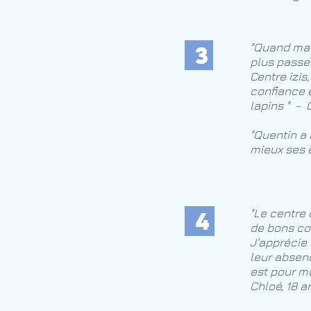
3
"Quand ma 
plus passe
Centre izis
confiance 
lapins " - 
"Quentin a 
mieux ses 
4
"Le centre 
de bons co
J'apprécie 
leur absen
est pour mo
Chloé, 18 a