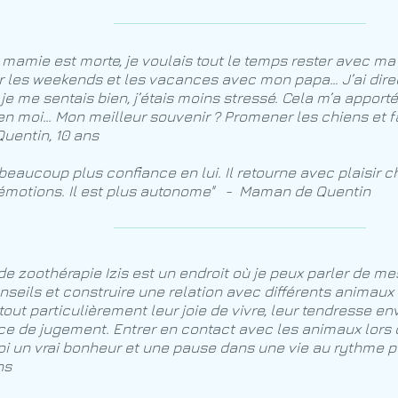
mamie est morte, je voulais tout le temps rester avec m
r les weekends et les vacances avec mon papa… J’ai dire
, je me sentais bien, j’étais moins stressé. Cela m’a apporté
en moi… Mon meilleur souvenir ? Promener les chiens et f
Quentin, 10 ans
beaucoup plus confiance en lui. Il retourne avec plaisir 
émotions. Il est plus autonome" - Maman de Quentin
de zoothérapie Izis est un endroit où je peux parler de mes
nseils et construire une relation avec différents animau
tout particulièrement leur joie de vivre, leur tendresse e
ce de jugement. Entrer en contact avec les animaux lors 
i un vrai bonheur et une pause dans une vie au rythme pa
ns