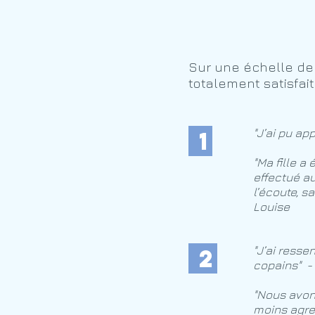
Sur une échelle de 1
totalement satisfait
1
"J’ai pu ap
"Ma fille a 
effectué au
l’écoute, s
Louise
2
"J’ai resse
copains" -
"Nous avons
moins agre