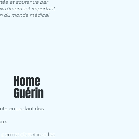
utée et soutenue par
t extrêmement important
oin du monde médical
Home
Guérin
ents en parlant des
aux.
 permet d’atteindre les