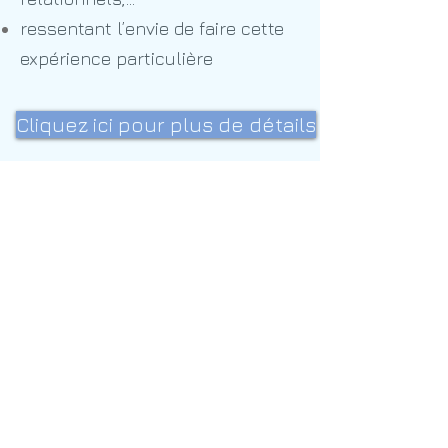
ressentant
l’envie de faire cette
expérience particulière
Cliquez ici pour plus de détails
Pour les services
prenant en charge
des enfants et des
adultes
en difficulté
,
en situation
d’
handicap
ou
hospitalisés
.