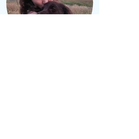
Chloé Miroir
Etudiante en Master 2
psychologie,
Intervenante médiation
animale.