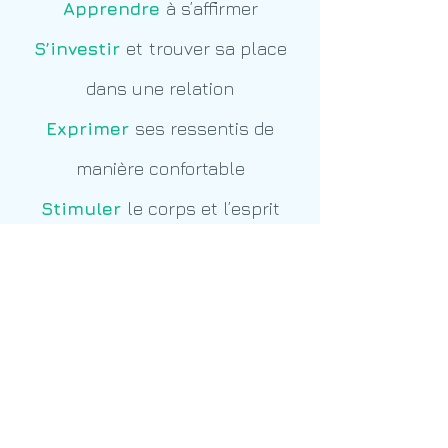
Apprendre
à s’affirmer
S’investir
et
trouver sa place
dans une relation
Exprimer
ses ressentis de
manière confortable
Stimuler
le corps et l’esprit
Apaiser
des sentiments
négatifs et
diminuer
le stress
ADRESSE
Rue Ferme du Coq, 26,
1490 Court-Saint-