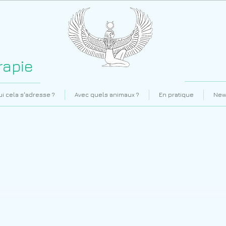
rapie
ui cela s'adresse ?
Avec quels animaux ?
En pratique
New
Formation pour les professionne