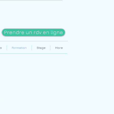
Prendre un rdv en ligne
s
Formation
Stage
More
ls