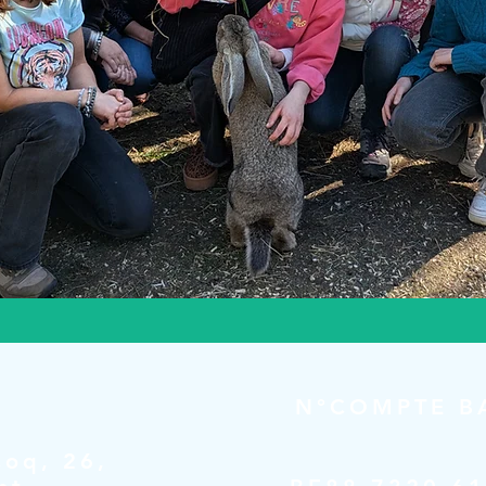
N°COMPTE B
oq, 26,