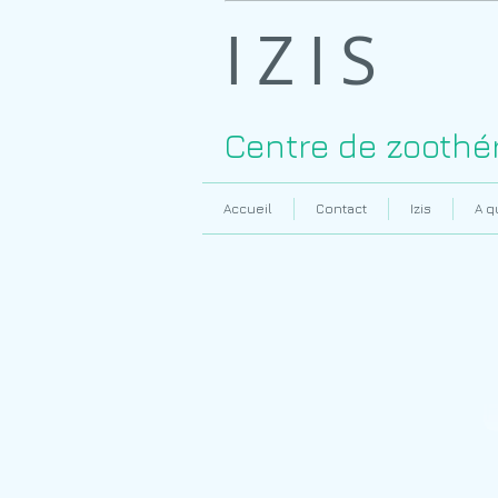
IZIS
Centre de zoothé
Accueil
Contact
Izis
A q
Formation