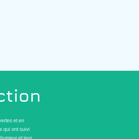
ction
ertes et en
 qui ont suivi
 humeur et leur