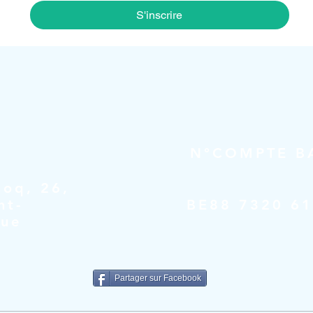
S'inscrire
N°COMPTE B
oq, 26,
nt-
BE88 7320 6
que
Partager sur Facebook