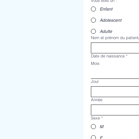
Vous êtes un :
*
Enfant
Adolescent
Adulte
Nom et prénom du patient/
Date de naissance
*
Mois
Jour
Année
Sexe
*
M
F