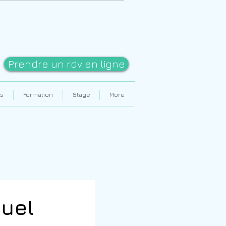
Prendre un rdv en ligne
s
Formation
Stage
More
duel