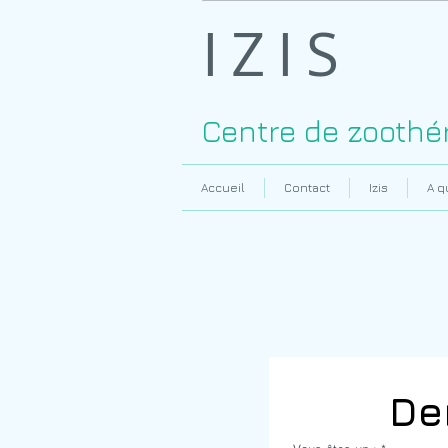
IZIS
Centre de zoothé
Accueil
Contact
Izis
A q
Formulaire d’insc
De