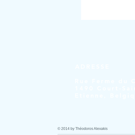
ADRESSE
Rue Ferme du C
1490 Court-Sai
Etienne, Belgi
© 2014 by Théodoros Alexakis